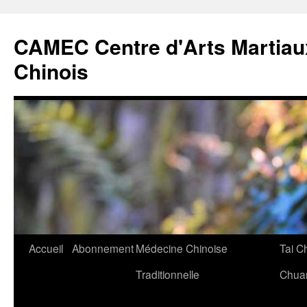
CAMEC Centre d'Arts Martiau
Chinois
Accueil
Abonnement
Médecine Chinoise
Tai C
Aller
Traditionnelle
Chua
au
contenu