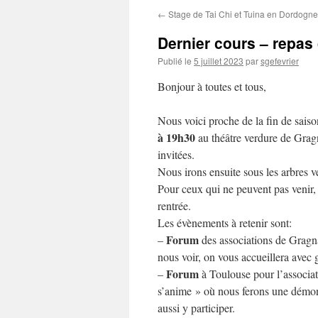
←
Stage de Tai Chi et Tuina en Dordogne
Dernier cours – repas 
Publié le
5 juillet 2023
par
sgefevrier
Bonjour à toutes et tous,
Nous voici proche de la fin de sais
à 19h30
au théâtre verdure de Gragna
invitées.
Nous irons ensuite sous les arbres ve
Pour ceux qui ne peuvent pas venir, 
rentrée.
Les évènements à retenir sont:
Forum
–
des associations de Grag
nous voir, on vous accueillera avec g
Forum
–
à Toulouse pour l’associat
s’anime » où nous ferons une démon
aussi y participer.