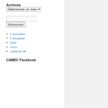
Archives
A
r
c
h
i
v
L’association
e
L’enseignant
s
Liens
Acces
Admin du site
CAMEC Facebook