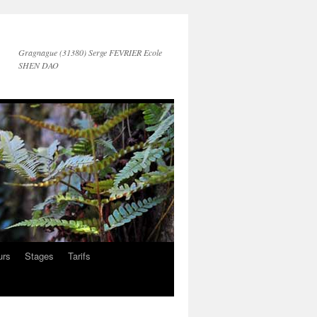
Gragnague (31380) Serge FEVRIER Ecole
SHEN DAO
urs
Stages
Tarifs