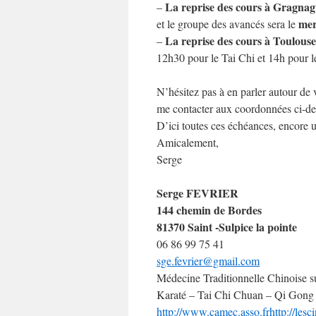
La reprise des cours à Gragna
–
mer
et le groupe des avancés sera le
La reprise des cours
à Toulous
–
12h30 pour le Tai Chi et 14h pour 
N’hésitez pas à en parler autour de v
me contacter aux coordonnées ci-de
D’ici toutes ces échéances, encore u
Amicalement,
Serge
Serge FEVRIER
144 chemin de Bordes
81370 Saint -Sulpice la pointe
06 86 99 75 41
sge.fevrier@gmail.com
Médecine Traditionnelle Chinoise
Karaté – Tai Chi Chuan – Qi Gong
http://www.camec.asso.fr
http://lesc