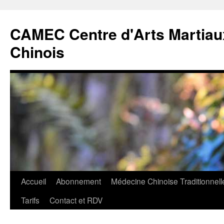
CAMEC Centre d'Arts Martiau
Chinois
Accueil
Abonnement
Médecine Chinoise Traditionnell
Aller
Tarifs
Contact et RDV
au
contenu