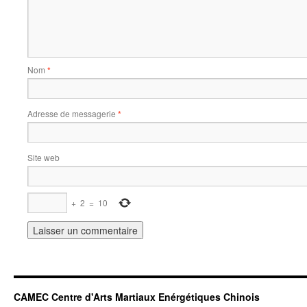
Nom
*
Adresse de messagerie
*
Site web
+
2
=
10
CAMEC Centre d'Arts Martiaux Enérgétiques Chinois